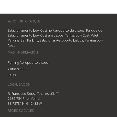
AEROPORTOPARQUE
Estacionamento Low Cost no Aeroporto de Lisboa, Parque de
Estacionamento Low Cost em Lisboa, Tarifas Low Cost, Valet
Parking, Self Parking, Estacionar Aeroporto Lisboa, Parking Low
Cost
MÁS INFORMACIÓN
Parking Aeropuerto Lisboa
Conozcanos
FAQs
LOCALIZACIÓN
R. Francisco Sousa Tavares Lt3, 1º
2685-754 Prior Velho
38.78781 N, 9º12432 W
REDES SOCIALES