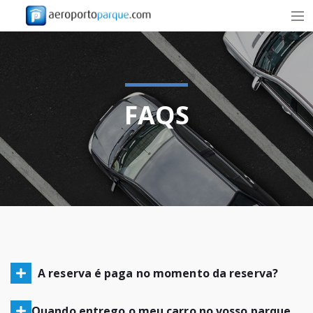
TARIFAS
SOBRE NÓS
FAQS
AGÊNCIAS E EMPRESAS
CONTACTOS
RESERVA
PT
RESERVAR
A reserva é paga no momento da reserva?
Quando entrego o meu carro no vosso parque