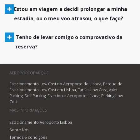
Estou em viagem e decidi prolongar a minha
estadia, ou o meu voo atrasou, o que faço?
Tenho de levar comigo o comprovativo da
reserva?
AEROPORTOPARQUE
Estacionamento Low Cost no Aeroporto de Lisboa, Parque de
Estacionamento Low Cost em Lisboa, Tarifas Low Cost, Valet
Parking, Self Parking, Estacionar Aeroporto Lisboa, Parking Low
Cost
MAIS INFORMAÇÕES
Estacionamento Aeroporto Lisboa
Sobre Nós
Termos e condições