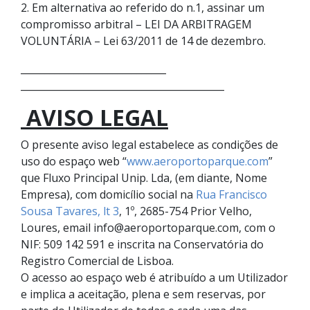
2. Em alternativa ao referido do n.1, assinar um
compromisso arbitral – LEI DA ARBITRAGEM
VOLUNTÁRIA – Lei 63/2011 de 14 de dezembro.
______________________________
______________________________
____________
AVISO LEGAL
O presente aviso legal estabelece as condições de
uso do espaço web “
www.aeroportoparque.com
”
que Fluxo Principal Unip. Lda, (em diante, Nome
Empresa), com domicílio social na
Rua Francisco
Sousa Tavares, lt 3
, 1º, 2685-754 Prior Velho,
Loures, email
info@aeroportoparque.com
, com o
NIF: 509 142 591 e inscrita na Conservatória do
Registro Comercial de Lisboa.
O acesso ao espaço web é atribuído a um Utilizador
e implica a aceitação, plena e sem reservas, por