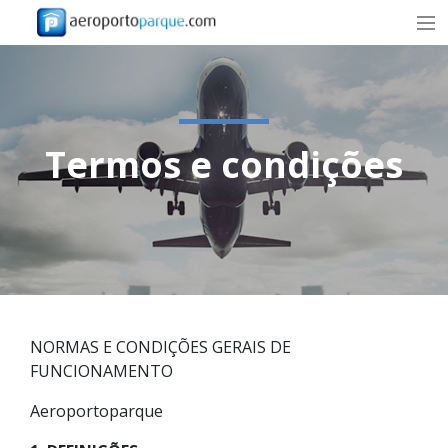
TARIFAS
SOBRE NÓS
Termos e condições
AGÊNCIAS E EMPRESAS
CONTACTOS
RESERVA
PT
NORMAS E CONDIÇÕES GERAIS DE
RESERVAR
FUNCIONAMENTO
Aeroportoparque