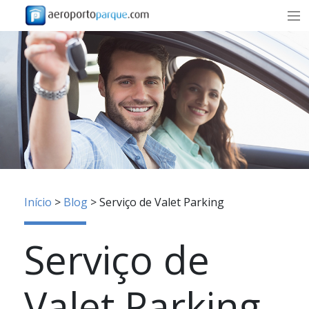
TARIFAS
SOBRE NÓS
AGÊNCIAS E EMPRESAS
CONTACTOS
RESERVA
Início
>
Blog
>
Serviço de Valet Parking
PT
Serviço de
RESERVAR
Valet Parking