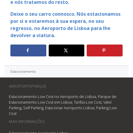
e nós tratamos do resto.
Deixe o seu carro connosco. Nós estacionamos
por si e estaremos à sua espera, no seu
regresso, no Aeroporto de Lisboa para lhe
devolver a viatura.
Estacionamento
AEROPORTOPARQUE
Estacionamento Low Cost no Aeroporto de Lisboa, Parque de
Estacionamento Low Cost em Lisboa, Tarifas Low Cost, Valet
Parking, Self Parking, Estacionar Aeroporto Lisboa, Parking Low
Cost
MAIS INFORMAÇÕES