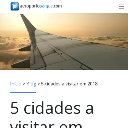
TARIFAS
SOBRE NÓS
AGÊNCIAS E EMPRESAS
CONTACTOS
RESERVA
Início
>
Blog
>
5 cidades a visitar em 2018
PT
5 cidades a
RESERVAR
visitar em